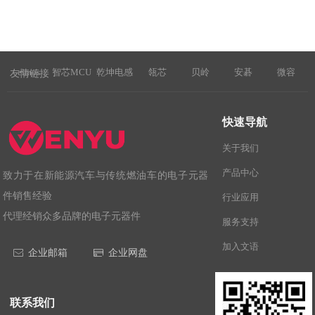
elmos
智芯MCU
乾坤电感
瓴芯
贝岭
安碁
微容
友情链接：
快速导航
关于我们
产品中心
致力于在新能源汽车与传统燃油车的电子元器
件销售经验
行业应用
代理经销众多品牌的电子元器件
服务支持
加入文语
企业邮箱
企业网盘
ꂘ
ꀔ
联系我们